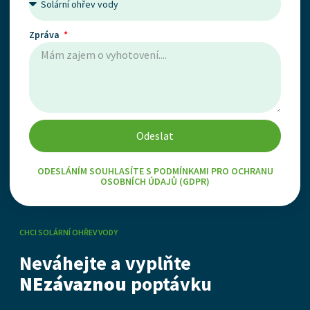
Zpráva
Odeslat
ODESLÁNÍM SOUHLASÍTE S PODMÍNKAMI PRO OCHRANU
OSOBNÍCH ÚDAJŮ (GDPR)
CHCI SOLÁRNÍ OHŘEV VODY
Neváhejte a vyplňte
NEzávaznou
poptávku